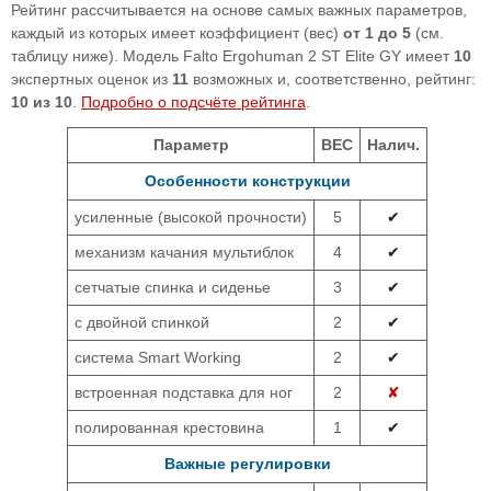
Рейтинг рассчитывается на основе самых важных параметров,
каждый из которых имеет коэффициент (вес)
от 1 до 5
(см.
таблицу ниже). Модель Falto Ergohuman 2 ST Elite GY имеет
10
экспертных оценок из
11
возможных и, соответственно, рейтинг:
10 из 10
.
Подробно о подсчёте рейтинга
.
Параметр
ВЕС
Налич.
Особенности конструкции
усиленные (высокой прочности)
5
✔
механизм качания мультиблок
4
✔
сетчатые спинка и сиденье
3
✔
с двойной спинкой
2
✔
система Smart Working
2
✔
встроенная подставка для ног
2
✘
полированная крестовина
1
✔
Важные регулировки