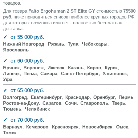
товаров.
Для товара
Falto Ergohuman 2 ST Elite GY
стоимостью
75500
руб
, ниже приводиться список наиболее крупных городов РФ,
для которых возможна или нет - полностью бесплатная
доставка.
✔ от 55 000 руб.
Нижний Новгород
,
Рязань
,
Тула
,
Чебоксары
,
Ярославль
✔ от 60 000 руб.
Брянск
,
Воронеж
,
Ижевск
,
Казань
,
Киров
,
Курск
,
Липецк
,
Пенза
,
Самара
,
Санкт-Петербург
,
Ульяновск
,
Уфа
✔ от 65 000 руб.
Волгоград
,
Екатеринбург
,
Краснодар
,
Оренбург
,
Пермь
,
Ростов-на-Дону
,
Саратов
,
Сочи
,
Ставрополь
,
Тверь
,
Тюмень
,
Челябинск
✔ от 70 000 руб.
Барнаул
,
Кемерово
,
Красноярск
,
Новосибирск
,
Омск
,
Томск