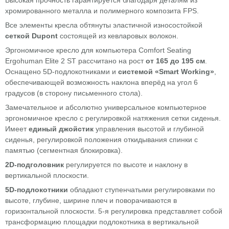
Высокая прочность гарантируется благодаря деталям из
хромированного металла и полимерного композита FPS.
Все элементы кресла обтянуты эластичной износостойкой
сеткой Dupont
состоящей из кевларовых волокон.
Эргономичное кресло для компьютера Comfort Seating
Ergohuman Elite 2 ST рассчитано на рост
от 165 до 195 см
.
Оснащено 5D-подлокотниками и
системой «Smart Working»
,
обеспечивающей возможность наклона вперёд на угол 6
градусов (в сторону письменного стола).
Замечательное и абсолютно универсальное компьютерное
эргономичное кресло с регулировкой натяжения сетки сиденья.
Имеет
единый джойстик
управления высотой и глубиной
сиденья, регулировкой положения откидывания спинки с
памятью (сегментная блокировка).
2D-подголовник
регулируется по высоте и наклону в
вертикальной плоскости.
5D-подлокотники
обладают ступенчатыми регулировками по
высоте, глубине, ширине плеч и поворачиваются в
горизонтальной плоскости. 5-я регулировка представляет собой
трансформацию площадки подлокотника в вертикальной