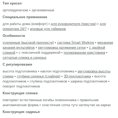
Тип кресел
ортопедические • эргономичные
Специальное применение
для работы дома (комфорт) •
для руководителя (престиж)
•
для
оператора 24/7
•
игровые для геймеров
Особенности
усиленные (высокой прочности)
•
система Smart Working
•
механизм
качания мультиблок
•
регулировка натяжения сетки
•
с двойной
спинкой
• с поясничной поддержкой •
полированная крестовина
•
сетчатые спинка и сиденье
С регулировками
высота подголовника • наклон подголовника •
регулировка высоты
спинки
•
глубина сиденья (слайдер)
•
3D-подлокотники
• высота
подлокотников • глубина подлокотников • ширина подлокотников •
поворот подлокотников
Конструкция спинки
повторяет естественные изгибы позвоночника • правильная
анатомическая форма • эластичная сетка туго натянутая на каркас
Конструкция сиденья