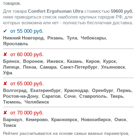
товаров.
Для товара
Comfort Ergohuman Ultra
стоимостью
59600 руб
,
ниже приводиться список наиболее крупных городов РФ, для
которых возможна или нет - полностью бесплатная доставка.
✔ от 55 000 руб.
Нижний Новгород
,
Рязань
,
Тула
,
Чебоксары
,
Ярославль
✘ от 60 000 руб.
Брянск
,
Воронеж
,
Ижевск
,
Казань
,
Киров
,
Курск
,
Липецк
,
Пенза
,
Самара
,
Санкт-Петербург
,
Ульяновск
,
Уфа
✘ от 65 000 руб.
Волгоград
,
Екатеринбург
,
Краснодар
,
Оренбург
,
Пермь
,
Ростов-на-Дону
,
Саратов
,
Сочи
,
Ставрополь
,
Тверь
,
Тюмень
,
Челябинск
✘ от 70 000 руб.
Барнаул
,
Кемерово
,
Красноярск
,
Новосибирск
,
Омск
,
Томск
Рейтинг рассчитывается на основе самых важных параметров,