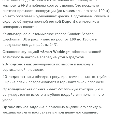
основания подлокотников и крестовина из полимерного
композита FPS и нейлона соответственно. Это несколько
снижает прочность конструкции (до максимального веса 120 кг),
но зато облегчает и удешевляет кресло. Подголовник, спинка и
сиденье обтянуты прочной
сеткой Dupont
с вплетением
кевларовых волокон.
Компьютерное анатомическое кресло Comfort Seating
Ergohuman Ultra рассчитано на рост
от 160 до 190 см
и
предназначено
для работы 24/7.
Оснащено
функцией «Smart Working»
, обеспечивающей
возможность наклона вперёд на угол 6 градусов.
2D-подголовник
регулируется по высоте и наклону в
вертикальной плоскости.
4D-подлокотники
обладают регулировками по высоте, глубине,
ширине плеч и поворачиваются в горизонтальной плоскости.
Ортопедическая спинка
имеет 2-х блочную конструкцию и
регулируется по высоте и глубине воздействия поясничного
упора.
Эргономичное сиденье
с помощью выдвижного слайдер-
механизма легко настраивается под длину ног сидящего.