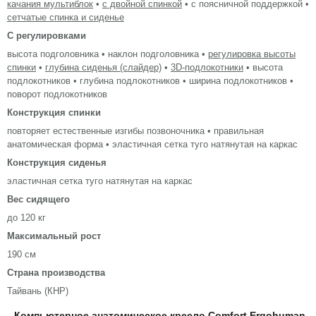
качания мультиблок
•
с двойной спинкой
• с поясничной поддержкой •
сетчатые спинка и сиденье
С регулировками
высота подголовника • наклон подголовника •
регулировка высоты
спинки
•
глубина сиденья (слайдер)
•
3D-подлокотники
• высота
подлокотников • глубина подлокотников • ширина подлокотников •
поворот подлокотников
Конструкция спинки
повторяет естественные изгибы позвоночника • правильная
анатомическая форма • эластичная сетка туго натянутая на каркас
Конструкция сиденья
эластичная сетка туго натянутая на каркас
Вес сидящего
до 120 кг
Максимальный рост
190 см
Страна производства
Тайвань (КНР)
Компьютерное анатомическое кресло Comfort Ergohuman