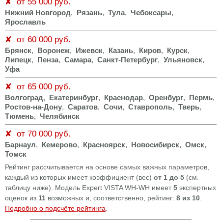
✘ от 55 000 руб.
Нижний Новгород
,
Рязань
,
Тула
,
Чебоксары
,
Ярославль
✘ от 60 000 руб.
Брянск
,
Воронеж
,
Ижевск
,
Казань
,
Киров
,
Курск
,
Липецк
,
Пенза
,
Самара
,
Санкт-Петербург
,
Ульяновск
,
Уфа
✘ от 65 000 руб.
Волгоград
,
Екатеринбург
,
Краснодар
,
Оренбург
,
Пермь
,
Ростов-на-Дону
,
Саратов
,
Сочи
,
Ставрополь
,
Тверь
,
Тюмень
,
Челябинск
✘ от 70 000 руб.
Барнаул
,
Кемерово
,
Красноярск
,
Новосибирск
,
Омск
,
Томск
Рейтинг рассчитывается на основе самых важных параметров,
каждый из которых имеет коэффициент (вес)
от 1 до 5
(см.
таблицу ниже). Модель Expert VISTA WH-WH имеет
5
экспертных
оценок из
11
возможных и, соответственно, рейтинг:
8 из 10
.
Подробно о подсчёте рейтинга
.