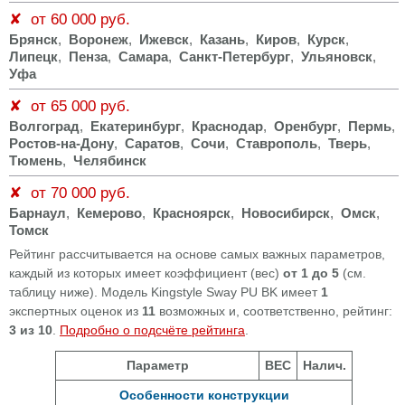
✘ от 60 000 руб.
Брянск
,
Воронеж
,
Ижевск
,
Казань
,
Киров
,
Курск
,
Липецк
,
Пенза
,
Самара
,
Санкт-Петербург
,
Ульяновск
,
Уфа
✘ от 65 000 руб.
Волгоград
,
Екатеринбург
,
Краснодар
,
Оренбург
,
Пермь
,
Ростов-на-Дону
,
Саратов
,
Сочи
,
Ставрополь
,
Тверь
,
Тюмень
,
Челябинск
✘ от 70 000 руб.
Барнаул
,
Кемерово
,
Красноярск
,
Новосибирск
,
Омск
,
Томск
Рейтинг рассчитывается на основе самых важных параметров,
каждый из которых имеет коэффициент (вес)
от 1 до 5
(см.
таблицу ниже). Модель Kingstyle Sway PU BK имеет
1
экспертных оценок из
11
возможных и, соответственно, рейтинг:
3 из 10
.
Подробно о подсчёте рейтинга
.
Параметр
ВЕС
Налич.
Особенности конструкции