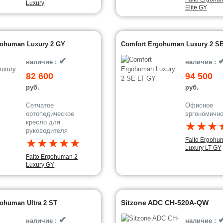
Luxury
Elite GY
gohuman Luxury 2 GY
Comfort Ergohuman Luxury 2 S
✔
наличие :
наличие :
82 600
94 500
руб.
руб.
Сетчатое
Офисное
ортопедическое
эргономично
кресло для
★★★
руководителя
★★★★★
Falto Ergohu
Luxury LT GY
Falto Ergohuman 2
Luxury GY
Sitzone ADC CH-520A-QW
ohuman Ultra 2 ST
✔
наличие :
наличие :