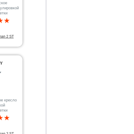
ское
гулировкой
етки
★★
man 2 ST
GY
✔
е кресло
кой
етки
★★
man 2 ST