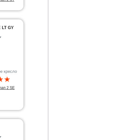
E LT GY
✔
е кресло
★★
man 2 SE
✔