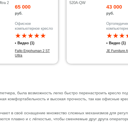
65 000
43 000
руб.
руб.
Офисное
Ортопедиче
компьютерное кресло
компьютерн
★★★★★
★★★
• Видео (1)
• Видео (1)
Falto Ergohuman 2 ST
JE Furniture 
Ultra
петчера, была возможность легко быстро перенастроить кресло под
ная комфортабельность и высокая прочность, так как офисные кре
ючают в своё оснащение множество сложных механизмов для регул
яются плавно и с лёгкостью, чтобы сменяемые друг друга операто