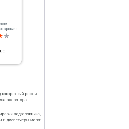
ское
ое кресло
★
★
ADC
 конкретный рост и
сла оператора
ировки подголовника,
ры и диспетчеры могли