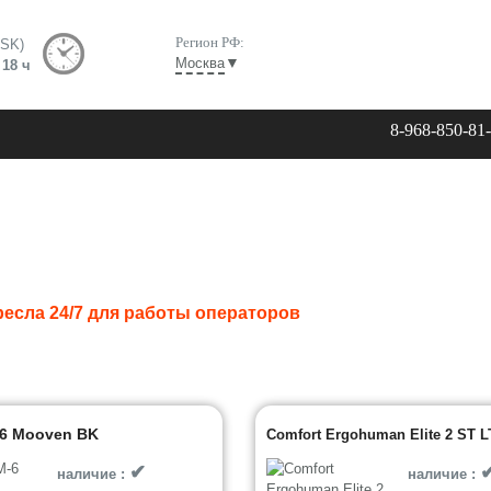
Регион РФ:
MSK)
▼
Москва
 18 ч
8-968-850-81
есла 24/7 для работы операторов
6 Mooven BK
Comfort Ergohuman Elite 2 ST 
✔
наличие :
наличие :