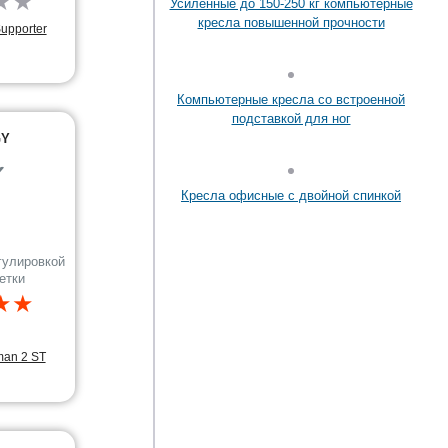
★
★
Усиленные до 150-250 кг компьютерные
кресла повышенной прочности
Supporter
Компьютерные кресла со встроенной
подставкой для ног
GY
✔
Кресла офисные с двойной спинкой
гулировкой
етки
★★
man 2 ST