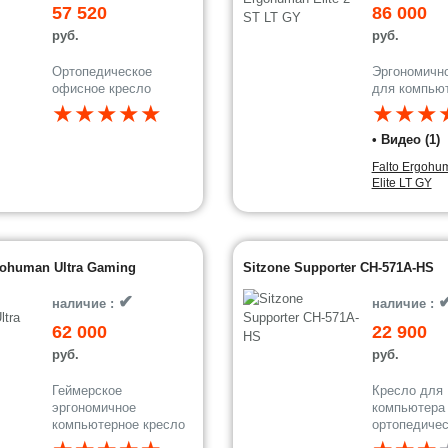
57 520
86 000
руб.
руб.
Ортопедическое
Эргономично
офисное кресло
для компью
★★★★★
★★★
• Видео (1)
Falto Ergohu
Elite LT GY
gohuman Ultra Gaming
Sitzone Supporter CH-571A-HS
✔
наличие :
наличие :
62 000
22 900
руб.
руб.
Геймерское
Кресло для
эргономичное
компьютера
компьютерное кресло
ортопедичес