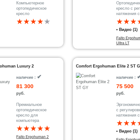
Компьютерное
Ортопедиче
ортопедическое
кресло с ре
кресло
натяжения с
★★★★
★
★★★
• Видео (1)
Falto Ergohu
Ultra LT
gohuman Luxury 2
Comfort Ergohuman Elite 2 ST 
✔
наличие :
наличие :
81 300
75 500
руб.
руб.
Премиальное
Эргономично
ортопедическое
с регулиров
кресло для
натяжения с
компьютера
★★★
★★★★★
• Видео (1)
Falto Ergohuman 2
Falto Ergohu