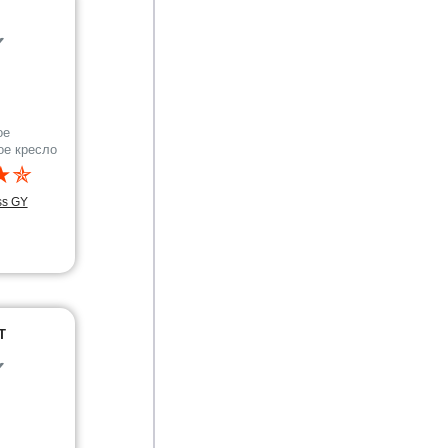
✔
ое
ое кресло
★✯
ss GY
T
✔