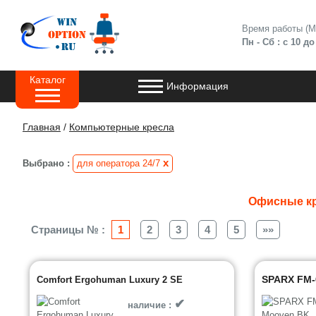
Время работы (
Пн - Сб : с 10 до
Каталог
Информация
Главная
/
Компьютерные кресла
x
Выбрано :
для оператора 24/7
Офисные кр
Страницы № :
1
2
3
4
5
»»
SPARX FM-
Comfort Ergohuman Luxury 2 SE
✔
наличие :