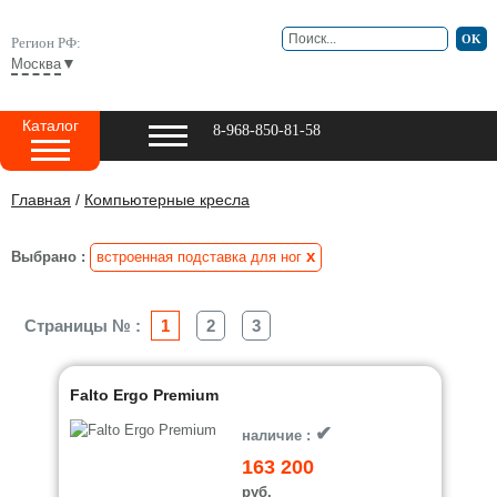
Регион РФ:
▼
Москва
Каталог
8-968-850-81-58
Главная
/
Компьютерные кресла
x
Выбрано :
встроенная подставка для ног
Страницы № :
1
2
3
Falto Ergo Premium
✔
наличие :
163 200
руб.