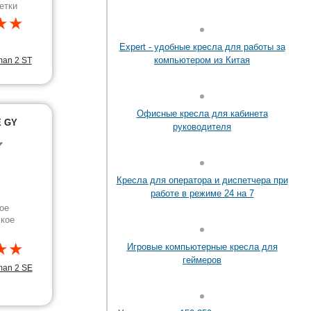
етки
★★
Expert - удобные кресла для работы за
компьютером из Китая
man 2 ST
Офисные кресла для кабинета
E GY
руководителя
✔
Кресла для оператора и диспетчера при
работе в режиме 24 на 7
ое
кое
★★
Игровые компьютерные кресла для
геймеров
man 2 SE