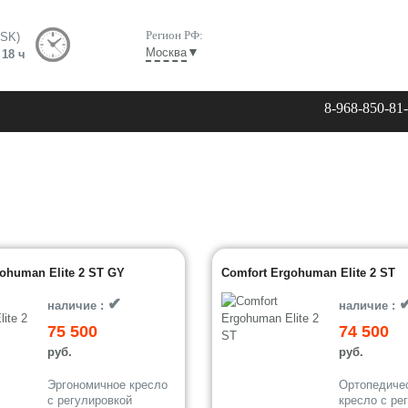
Регион РФ:
MSK)
▼
Москва
 18 ч
8-968-850-81
ohuman Elite 2 ST GY
Comfort Ergohuman Elite 2 ST
✔
наличие :
наличие :
75 500
74 500
руб.
руб.
Эргономичное кресло
Ортопедиче
с регулировкой
кресло с ре