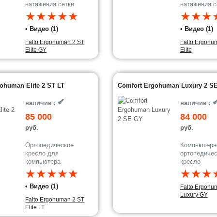
натяжения сетки
натяжения с
★★★★★
★★★
• Видео (1)
• Видео (1)
Falto Ergohuman 2 ST
Falto Ergohu
Elite GY
Elite
ohuman Elite 2 ST LT
Comfort Ergohuman Luxury 2 S
✔
наличие :
наличие :
85 000
84 000
руб.
руб.
Ортопедическое
Компьютерн
кресло для
ортопедичес
компьютера
кресло
★★★★★
★★★
• Видео (1)
Falto Ergohu
Luxury GY
Falto Ergohuman 2 ST
Elite LT