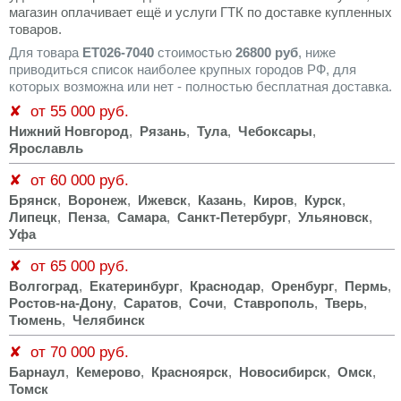
магазин оплачивает ещё и услуги ГТК по доставке купленных
товаров.
Для товара
ET026-7040
стоимостью
26800 руб
, ниже
приводиться список наиболее крупных городов РФ, для
которых возможна или нет - полностью бесплатная доставка.
✘ от 55 000 руб.
Нижний Новгород
,
Рязань
,
Тула
,
Чебоксары
,
Ярославль
✘ от 60 000 руб.
Брянск
,
Воронеж
,
Ижевск
,
Казань
,
Киров
,
Курск
,
Липецк
,
Пенза
,
Самара
,
Санкт-Петербург
,
Ульяновск
,
Уфа
✘ от 65 000 руб.
Волгоград
,
Екатеринбург
,
Краснодар
,
Оренбург
,
Пермь
,
Ростов-на-Дону
,
Саратов
,
Сочи
,
Ставрополь
,
Тверь
,
Тюмень
,
Челябинск
✘ от 70 000 руб.
Барнаул
,
Кемерово
,
Красноярск
,
Новосибирск
,
Омск
,
Томск