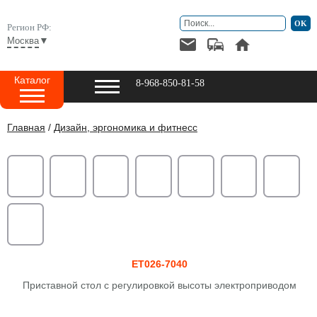
Регион РФ:
▼
Москва
Каталог
8-968-850-81-58
Главная
/
Дизайн, эргономика и фитнесс
ET026-7040
Пpиставнoй стол с регулировкой высоты электроприводом