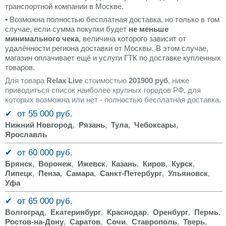
транспортной компании в Москве.
• Возможна полностью бесплатная доставка, но только в том
случае, если сумма покупки будет
не меньше
минимального чека
, величина которого зависит от
удалённости региона доставки от Москвы. В этом случае,
магазин оплачивает ещё и услуги ГТК по доставке купленных
товаров.
Для товара
Relax Live
стоимостью
201900 руб
, ниже
приводиться список наиболее крупных городов РФ, для
которых возможна или нет - полностью бесплатная доставка.
✔ от 55 000 руб.
Нижний Новгород
,
Рязань
,
Тула
,
Чебоксары
,
Ярославль
✔ от 60 000 руб.
Брянск
,
Воронеж
,
Ижевск
,
Казань
,
Киров
,
Курск
,
Липецк
,
Пенза
,
Самара
,
Санкт-Петербург
,
Ульяновск
,
Уфа
✔ от 65 000 руб.
Волгоград
,
Екатеринбург
,
Краснодар
,
Оренбург
,
Пермь
,
Ростов-на-Дону
,
Саратов
,
Сочи
,
Ставрополь
,
Тверь
,