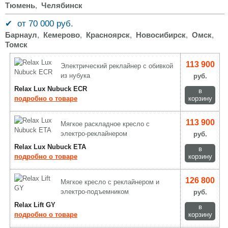
Тюмень
,
Челябинск
✔ от 70 000 руб.
Барнаул
,
Кемерово
,
Красноярск
,
Новосибирск
,
Омск
,
Томск
113 900
Электрический реклайнер с обивкой
из нубука
руб.
Relax Lux Nubuck ECR
в
подробно о товаре
корзину
113 900
Мягкое раскладное кресло с
электро-реклайнером
руб.
Relax Lux Nubuck ETA
в
подробно о товаре
корзину
126 800
Мягкое кресло с реклайнером и
электро-подъемником
руб.
Relax Lift GY
в
подробно о товаре
корзину